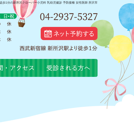
徒歩1分の新所沢クローバー小児科 乳幼児健診 予防接種 女性医師 所沢市