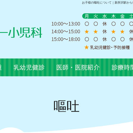
お子様の嘔吐について
｜新所沢駅から
嘔吐