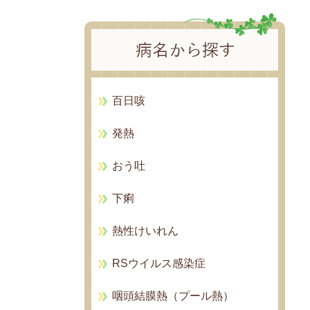
百日咳
発熱
おう吐
下痢
熱性けいれん
RSウイルス感染症
咽頭結膜熱（プール熱）